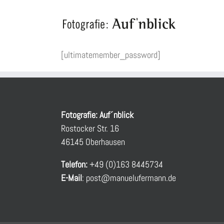
Zum
Inhalt
springen
[ultimatemember_password]
Fotografie: Auf´nblick
Rostocker Str. 16
46145 Oberhausen
Telefon:
+49 (0)163 8445734
E-Mail
:
post@manuelufermann.de