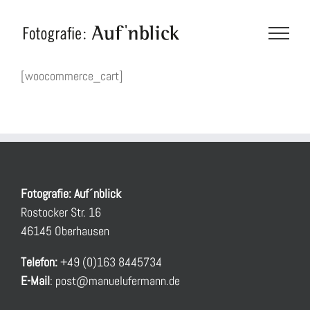
Zum
Inhalt
springen
[woocommerce_cart]
Fotografie: Auf´nblick
Rostocker Str. 16
46145 Oberhausen
Telefon:
+49 (0)163 8445734
E-Mail
:
post@manuelufermann.de